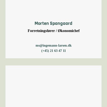
Morten Spangaard
Forretningsfører / Økonomichef
ms@ingemann-larsen.dk
(+45) 21 63 47 11