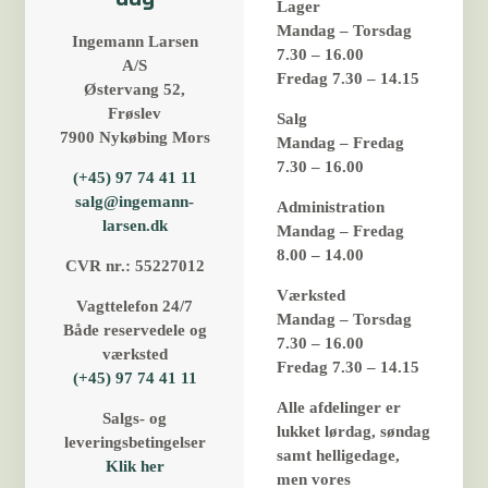
Lager
Mandag – Torsdag
Ingemann Larsen
7.30 – 16.00
A/S
Fredag 7.30 – 14.15
Østervang 52,
Frøslev
Salg
7900 Nykøbing Mors
Mandag – Fredag
7.30 – 16.00
(+45) 97 74 41 11
salg@ingemann-
Administration
larsen.dk
Mandag – Fredag
8.00 – 14.00
CVR nr.: 55227012
Værksted
​Vagttelefon 24/7
Mandag – Torsdag
Både reservedele og
7.30 – 16.00
værksted
Fredag 7.30 – 14.15
(+45) 97 74 41 11
Alle afdelinger er
Salgs- og
lukket lørdag, søndag
leveringsbetingelser​
samt helligedage,
Klik her
men vores