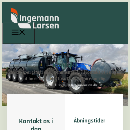
Kontakt
Har du spørgsmål eller kommentarer? Kontakt os i dag for
at høre mere om, hvad vi kan gøre for dig.
(+45) 97 74 41 11
salg@ingemann-larsen.dk
Kontakt os i
Åbningstider
dag